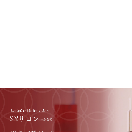
Facial esthetic salon
SRサロン ease