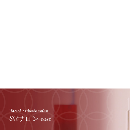
Facial esthetic salon
SRサロン ease