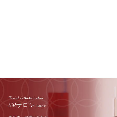
Facial esthetic salon
SRサロン ease