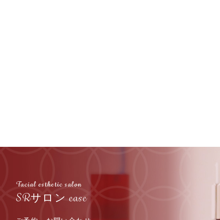
Facial esthetic salon
SRサロン ease